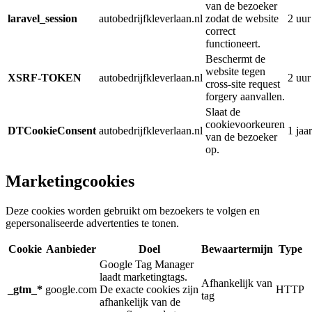
van de bezoeker
laravel_session
autobedrijfkleverlaan.nl
zodat de website
2 uur
correct
functioneert.
Beschermt de
website tegen
XSRF-TOKEN
autobedrijfkleverlaan.nl
2 uur
cross-site request
forgery aanvallen.
Slaat de
cookievoorkeuren
DTCookieConsent
autobedrijfkleverlaan.nl
1 jaar
van de bezoeker
op.
Marketingcookies
Deze cookies worden gebruikt om bezoekers te volgen en
gepersonaliseerde advertenties te tonen.
Cookie
Aanbieder
Doel
Bewaartermijn
Type
Google Tag Manager
laadt marketingtags.
Afhankelijk van
_gtm_*
google.com
De exacte cookies zijn
HTTP
tag
afhankelijk van de