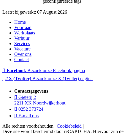
geconfigureerde tags.
Laatst bijgewerkt: 07 August 2026
Home
Voorraad
Werkplaats
Verhuur
Services
Vacature
Over ons
Contact
Facebook
Bezoek onze Facebook pagina
X (Twitter)
Bezoek onze X (Twitter) pagina
Contactgegevens
Gieterij 2
2211 XK Noordwijkerhout
0252 373724
E-mail ons
Alle rechten voorbehouden |
Cookiebeleid
|
Deze site wordt beschermd door reCAPTCHA. Hiervoor zijn de