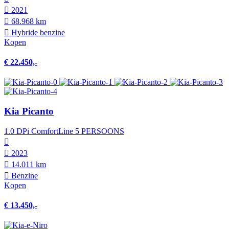
2021
68.968 km
Hybride benzine
Kopen
€ 22.450,-
Kia Picanto
1.0 DPi ComfortLine 5 PERSOONS
2023
14.011 km
Benzine
Kopen
€ 13.450,-