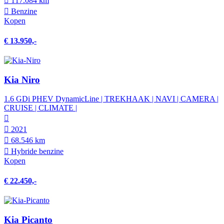
117.084 km
Benzine
Kopen
€ 13.950,-
Kia Niro
1.6 GDi PHEV DynamicLine | TREKHAAK | NAVI | CAMERA |
CRUISE | CLIMATE |
2021
68.546 km
Hybride benzine
Kopen
€ 22.450,-
Kia Picanto