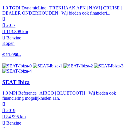
1.0 TGDI DynamicLine | TREKHAAK AFN | NAVI | CRUISE |
DEALER ONDERHOUDEN | Wij bieden ook financieri...
2017
113.898 km
Benzine
Kopen
€ 11.950,-
SEAT Ibiza
1.0 MPI Reference | AIRCO | BLUETOOTH | Wij bieden ook
financiering mogelijkheden aan.
2019
84.995 km
Benzine