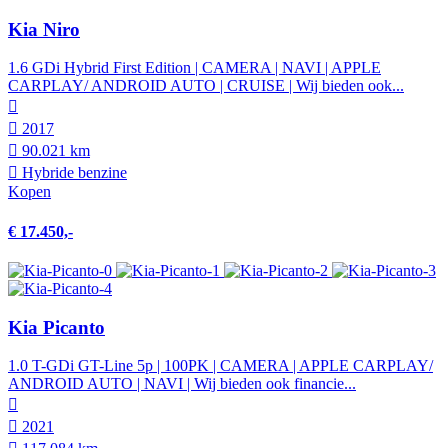
Kia Niro
1.6 GDi Hybrid First Edition | CAMERA | NAVI | APPLE
CARPLAY/ ANDROID AUTO | CRUISE | Wij bieden ook...
2017
90.021 km
Hybride benzine
Kopen
€ 17.450,-
Kia Picanto
1.0 T-GDi GT-Line 5p | 100PK | CAMERA | APPLE CARPLAY/
ANDROID AUTO | NAVI | Wij bieden ook financie...
2021