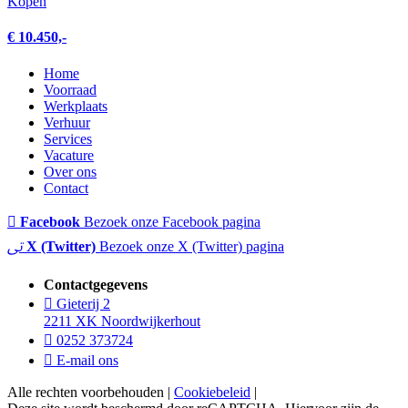
Kopen
€ 10.450,-
Home
Voorraad
Werkplaats
Verhuur
Services
Vacature
Over ons
Contact
Facebook
Bezoek onze Facebook pagina
X (Twitter)
Bezoek onze X (Twitter) pagina
Contactgegevens
Gieterij 2
2211 XK Noordwijkerhout
0252 373724
E-mail ons
Alle rechten voorbehouden |
Cookiebeleid
|