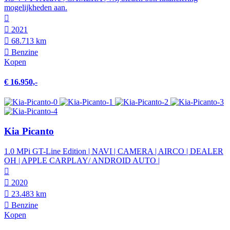
mogelijkheden aan.
2021
68.713 km
Benzine
Kopen
€ 16.950,-
Kia Picanto
1.0 MPi GT-Line Edition | NAVI | CAMERA | AIRCO | DEALER
OH | APPLE CARPLAY/ ANDROID AUTO |
2020
23.483 km
Benzine
Kopen