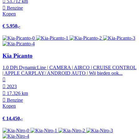
53.712 km
Benzine
Kopen
€ 5.950,-
Kia Picanto
1.0 DPi DynamicLine | CAMERA | AIRCO | CRUISE CONTROL
| APPLE CARPLAY/ ANDROID AUTO | Wij bieden ook...
2023
17.326 km
Benzine
Kopen
€ 14.450,-