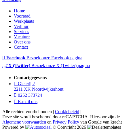
Home
Voorraad
Werkplaats
Verhuur
Services
Vacature
Over ons
Contact
Facebook
Bezoek onze Facebook pagina
X (Twitter)
Bezoek onze X (Twitter) pagina
Contactgegevens
Gieterij 2
2211 XK Noordwijkerhout
0252 373724
E-mail ons
Alle rechten voorbehouden |
Cookiebeleid
|
Deze site wordt beschermd door reCAPTCHA. Hiervoor zijn de
Algemene voorwaarden
en
Privacy Policy
van Google van kracht
Powered by
© Copyright 2026