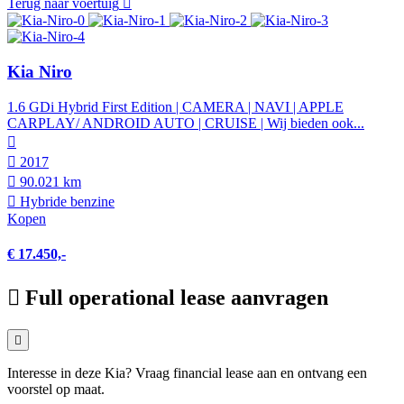
Terug naar voertuig
Kia Niro
1.6 GDi Hybrid First Edition | CAMERA | NAVI | APPLE
CARPLAY/ ANDROID AUTO | CRUISE | Wij bieden ook...
2017
90.021 km
Hybride benzine
Kopen
€ 17.450,-
Full operational lease aanvragen
Interesse in deze Kia? Vraag financial lease aan en ontvang een
voorstel op maat.