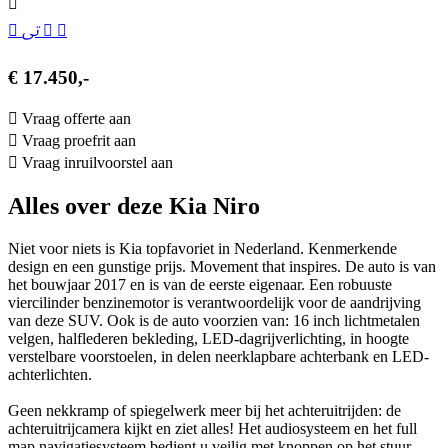
€ 17.450,-
Vraag offerte aan
Vraag proefrit aan
Vraag inruilvoorstel aan
Alles over deze Kia Niro
Niet voor niets is Kia topfavoriet in Nederland. Kenmerkende
design en een gunstige prijs. Movement that inspires. De auto is van
het bouwjaar 2017 en is van de eerste eigenaar. Een robuuste
viercilinder benzinemotor is verantwoordelijk voor de aandrijving
van deze SUV. Ook is de auto voorzien van: 16 inch lichtmetalen
velgen, halflederen bekleding, LED-dagrijverlichting, in hoogte
verstelbare voorstoelen, in delen neerklapbare achterbank en LED-
achterlichten.
Geen nekkramp of spiegelwerk meer bij het achteruitrijden: de
achteruitrijcamera kijkt en ziet alles! Het audiosysteem en het full
map navigatiesysteem bedient u veilig met knoppen op het stuur.