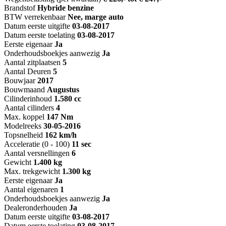
Brandstof
Hybride benzine
BTW verrekenbaar
Nee, marge auto
Datum eerste uitgifte
03-08-2017
Datum eerste toelating
03-08-2017
Eerste eigenaar
Ja
Onderhoudsboekjes aanwezig
Ja
Aantal zitplaatsen
5
Aantal Deuren
5
Bouwjaar
2017
Bouwmaand
Augustus
Cilinderinhoud
1.580 cc
Aantal cilinders
4
Max. koppel
147 Nm
Modelreeks
30-05-2016
Topsnelheid
162 km/h
Acceleratie (0 - 100)
11 sec
Aantal versnellingen
6
Gewicht
1.400 kg
Max. trekgewicht
1.300 kg
Eerste eigenaar
Ja
Aantal eigenaren
1
Onderhoudsboekjes aanwezig
Ja
Dealeronderhouden
Ja
Datum eerste uitgifte
03-08-2017
Datum eerste toelating
03-08-2017