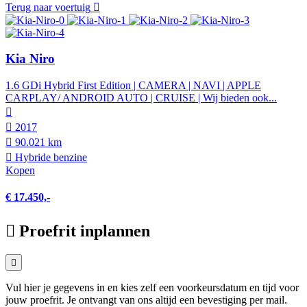
Terug naar voertuig
Kia Niro
1.6 GDi Hybrid First Edition | CAMERA | NAVI | APPLE
CARPLAY/ ANDROID AUTO | CRUISE | Wij bieden ook...
2017
90.021 km
Hybride benzine
Kopen
€ 17.450,-
Proefrit inplannen
Vul hier je gegevens in en kies zelf een voorkeursdatum en tijd voor
jouw proefrit. Je ontvangt van ons altijd een bevestiging per mail.