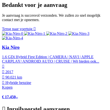
Bedankt voor je aanvraag
Je aanvraag is succesvol verzonden. We zullen zo snel mogelijk
contact met je opnemen.
Terug naar voertuig
Kia Niro
1.6 GDi Hybrid First Edition | CAMERA | NAVI | APPLE
CARPLAY/ ANDROID AUTO | CRUISE | Wij bieden ook...
2017
90.021 km
Hybride benzine
Kopen
€ 17.450,-
Inruilvoorstel aanvragen