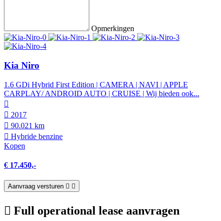
Opmerkingen
Kia Niro
1.6 GDi Hybrid First Edition | CAMERA | NAVI | APPLE
CARPLAY/ ANDROID AUTO | CRUISE | Wij bieden ook...
2017
90.021 km
Hybride benzine
Kopen
€ 17.450,-
Aanvraag versturen
Full operational lease aanvragen