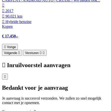
CARPLAY/ ANDROID AUTO | CRUISE | Wij bieden ook...
2017
90.021 km
Hybride benzine
Kopen
€ 17.450,-
Vorige
Volgende
Versturen
Inruilvoorstel aanvragen
Bedankt voor je aanvraag
Je aanvraag is succesvol verzonden. We zullen zo snel mogelijk
contact met je opnemen.