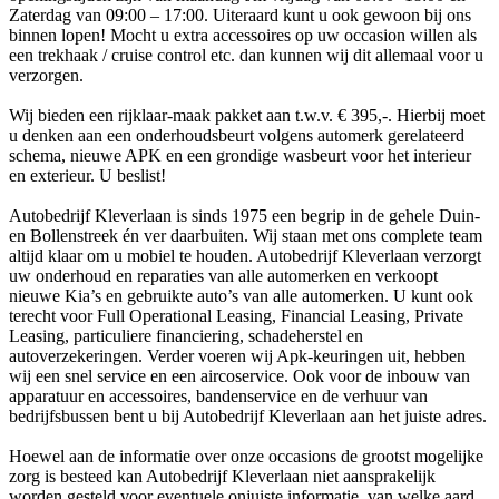
Zaterdag van 09:00 – 17:00. Uiteraard kunt u ook gewoon bij ons
binnen lopen! Mocht u extra accessoires op uw occasion willen als
een trekhaak / cruise control etc. dan kunnen wij dit allemaal voor u
verzorgen.
Wij bieden een rijklaar-maak pakket aan t.w.v. € 395,-. Hierbij moet
u denken aan een onderhoudsbeurt volgens automerk gerelateerd
schema, nieuwe APK en een grondige wasbeurt voor het interieur
en exterieur. U beslist!
Autobedrijf Kleverlaan is sinds 1975 een begrip in de gehele Duin-
en Bollenstreek én ver daarbuiten. Wij staan met ons complete team
altijd klaar om u mobiel te houden. Autobedrijf Kleverlaan verzorgt
uw onderhoud en reparaties van alle automerken en verkoopt
nieuwe Kia’s en gebruikte auto’s van alle automerken. U kunt ook
terecht voor Full Operational Leasing, Financial Leasing, Private
Leasing, particuliere financiering, schadeherstel en
autoverzekeringen. Verder voeren wij Apk-keuringen uit, hebben
wij een snel service en een aircoservice. Ook voor de inbouw van
apparatuur en accessoires, bandenservice en de verhuur van
bedrijfsbussen bent u bij Autobedrijf Kleverlaan aan het juiste adres.
Hoewel aan de informatie over onze occasions de grootst mogelijke
zorg is besteed kan Autobedrijf Kleverlaan niet aansprakelijk
worden gesteld voor eventuele onjuiste informatie, van welke aard