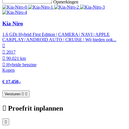
Opmerkingen
Kia Niro
1.6 GDi Hybrid First Edition | CAMERA | NAVI | APPLE
CARPLAY/ ANDROID AUTO | CRUISE | Wij bieden ook...
2017
90.021 km
Hybride benzine
Kopen
€ 17.450,-
Versturen
Proefrit inplannen