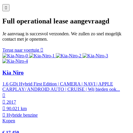
Full operational lease aangevraagd
Je aanvraag is succesvol verzonden. We zullen zo snel mogelijk
contact met je opnemen.
Terug naar voertuig
Kia Niro
1.6 GDi Hybrid First Edition | CAMERA | NAVI | APPLE
CARPLAY/ ANDROID AUTO | CRUISE | Wij bieden ook...
2017
90.021 km
Hybride benzine
Kopen
€ 17.450,-